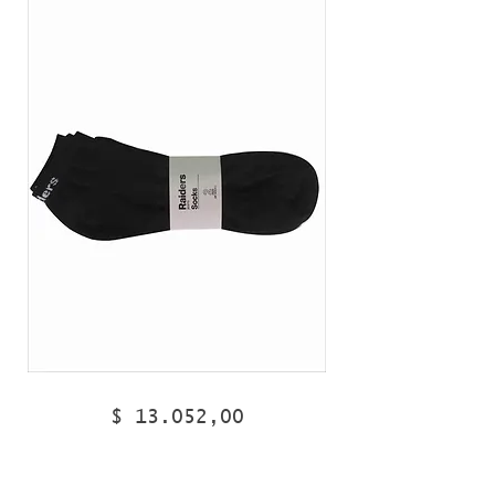
98224
98222
Precio
$ 13.052,00