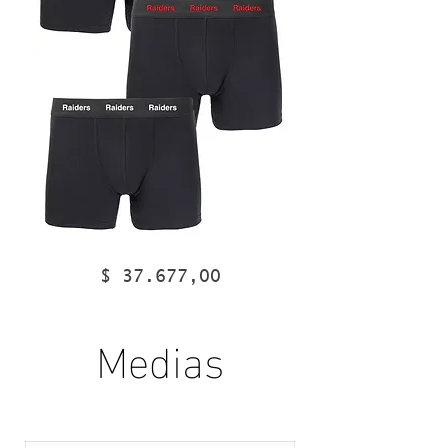
96075
96072
Precio
$ 37.677,00
Medias