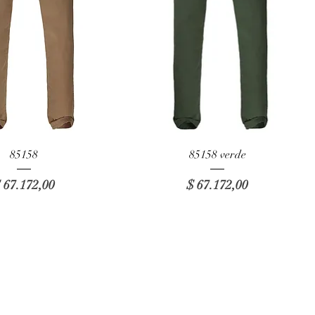
Vista rápida
Vista rápida
85158
85158 verde
recio
Precio
 67.172,00
$ 67.172,00