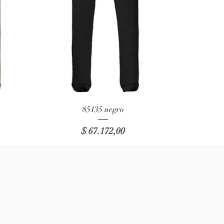
Vista rápida
85135 negro
Precio
$ 67.172,00