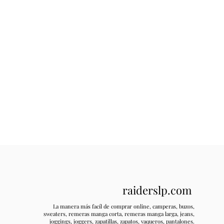
raiderslp.com
La manera más facíl de comprar online, camperas, buzos,
sweaters, remeras manga corta, remeras manga larga, jeans,
joggings, joggers, zapatillas, zapatos, vaqueros, pantalones.