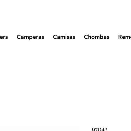
ers
Camperas
Camisas
Chombas
Reme
97043