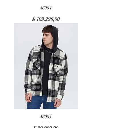
46004
Precio
$ 109.296,00
46003