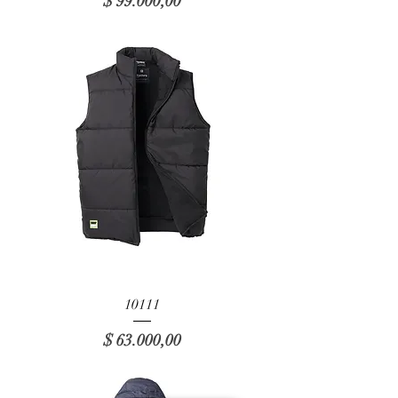
Precio
$ 99.000,00
10111
Precio
$ 63.000,00