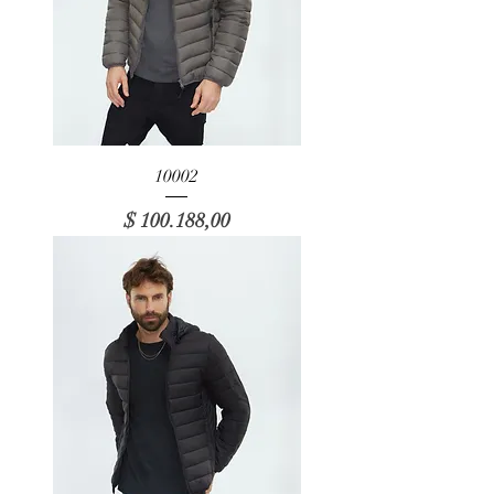
10002
Precio
$ 100.188,00