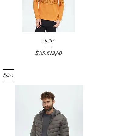
50967
Precio
$ 35.619,00
Filtro